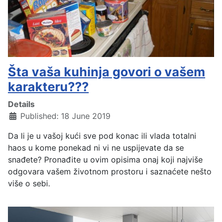
Šta vaša kuhinja govori o vašem
karakteru???
Details
Published: 18 June 2019
Da li je u vašoj kući sve pod konac ili vlada totalni
haos u kome ponekad ni vi ne uspijevate da se
snađete? Pronađite u ovim opisima onaj koji najviše
odgovara vašem životnom prostoru i saznaćete nešto
više o sebi.