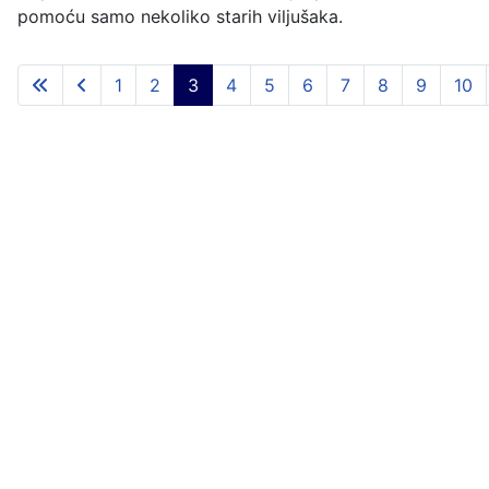
pomoću samo nekoliko starih viljušaka.
1
2
3
4
5
6
7
8
9
10