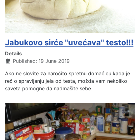
Jabukovo sirće "uvećava" testo!!!
Details
Published: 19 June 2019
Ako ne slovite za naročito spretnu domaćicu kada je
reč o spravljanju jela od testa, možda vam nekoliko
saveta pomogne da nadmašite sebe...