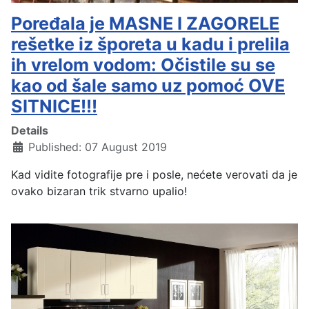
Poređala je MASNE I ZAGORELE
rešetke iz šporeta u kadu i prelila
ih vrelom vodom: Očistile su se
kao od šale samo uz pomoć OVE
SITNICE!!!
Details
Published: 07 August 2019
Kad vidite fotografije pre i posle, nećete verovati da je
ovako bizaran trik stvarno upalio!