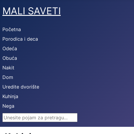
MALI SAVETI
Početna
Porodica i deca
Odeća
Obuća
Nakit
Dom
Uredite dvorište
Kuhinja
Nega
Search ...