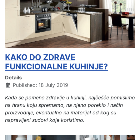
KAKO DO ZDRAVE
FUNKCIONALNE KUHINJE?
Details
Published: 18 July 2019
Kada se pomene zdravlje u kuhinji, najčešće pomislimo
na hranu koju spremamo, na njeno poreklo i način
proizvodnje, eventualno na materijal od kog su
napravljeni sudovi koje koristimo.