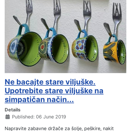
Ne bacajte stare viljuške.
Upotrebite stare viljuške na
simpatičan način...
Details
Published: 06 June 2019
Napravite zabavne držače za šolje, peškire, nakit