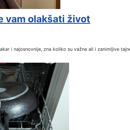
će vam olakšati život
ar i najosnovnije, zna koliko su važne ali i zanimljive taj