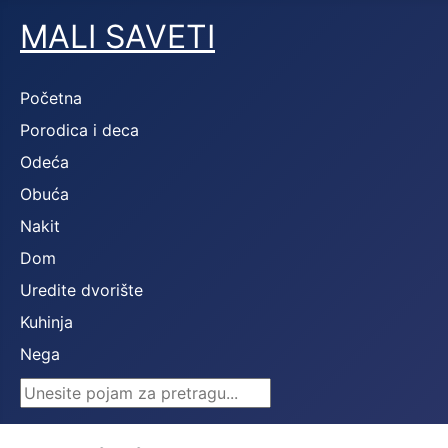
MALI SAVETI
Početna
Porodica i deca
Odeća
Obuća
Nakit
Dom
Uredite dvorište
Kuhinja
Nega
Search ...