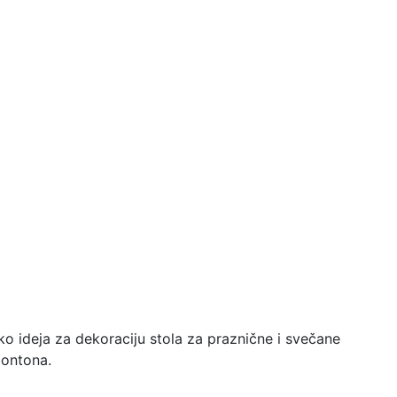
ko ideja za dekoraciju stola za praznične i svečane
bontona.