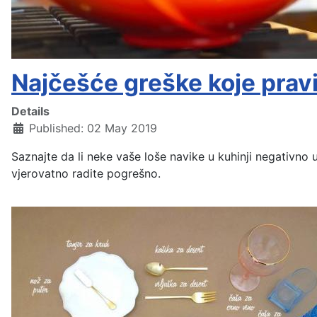
Najčešće greške koje pravi
Details
Published: 02 May 2019
Saznajte da li neke vaše loše navike u kuhinji negativno 
vjerovatno radite pogrešno.