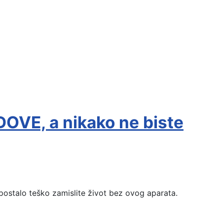
OVE, a nikako ne biste
ostalo teško zamislite život bez ovog aparata.