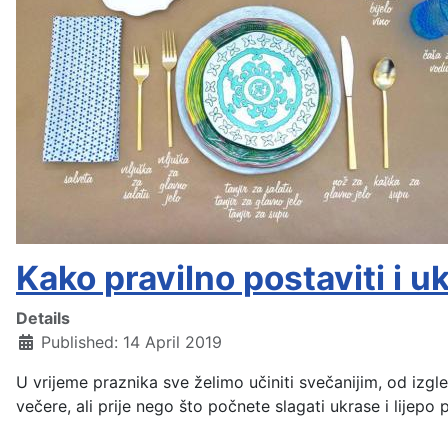
Kako pravilno postaviti i uk
Details
Published: 14 April 2019
U vrijeme praznika sve želimo učiniti svečanijim, od izgl
večere, ali prije nego što počnete slagati ukrase i lijepo