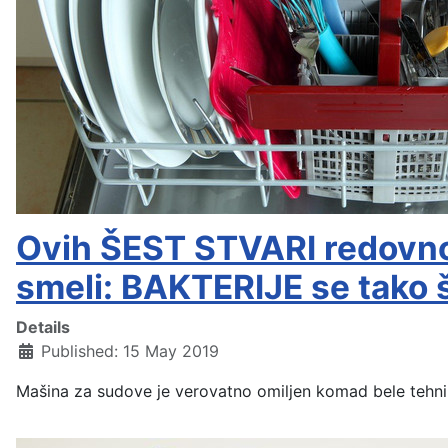
Ovih ŠEST STVARI redovno
smeli: BAKTERIJE se tako 
Details
Published: 15 May 2019
Mašina za sudove je verovatno omiljen komad bele tehn