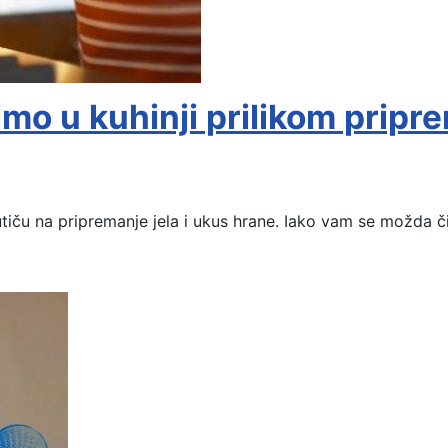
mo u kuhinji prilikom pripr
utiču na pripremanje jela i ukus hrane. Iako vam se možda č