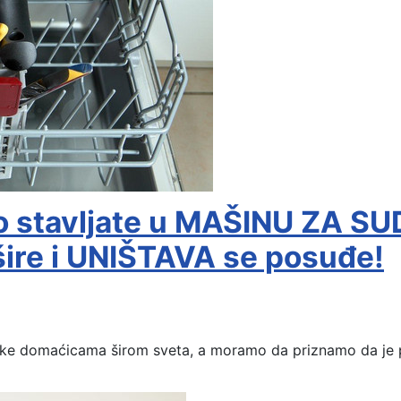
 stavljate u MAŠINU ZA SUD
šire i UNIŠTAVA se posuđe!
ike domaćicama širom sveta, a moramo da priznamo da je p