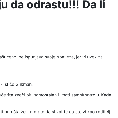
u da odrastu!!! Da li
zaštićeno, ne ispunjava svoje obaveze, jer vi uvek za
- ističe Glikman.
če šta znači biti samostalan i imati samokontrolu. Kada
ono šta želi, morate da shvatite da ste vi kao roditelj