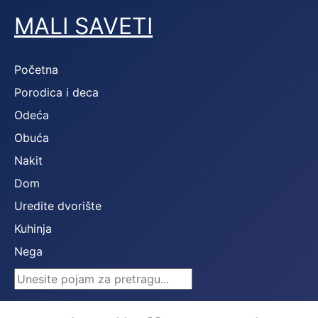
MALI SAVETI
Početna
Porodica i deca
Odeća
Obuća
Nakit
Dom
Uredite dvorište
Kuhinja
Nega
Search ...