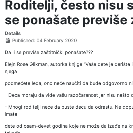
Roditelji, često nisu 
se ponašate previše 
Details
Published: 04 February 2020
Da li se previše zaštitnički ponašate???
Elejn Rose Glikman, autorka knjige "Vaše dete je derište 
njega
podmećete leđa, ono neće naučiti da bude odgovorno niti 
- Deca moraju da vide vašu razočaranost jer nisu nešto do
- Mnogi roditelji neće da puste decu da odrastu. Ne dop
imate
dete od osam-devet godina koje ne može da izađe na kraj 