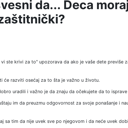
svesni da... Deca moraj
zaštitnički?
i vi ste krivi za to" upozorava da ako je vaše dete previše 
će razviti osećaj za to šta je važno u životu.
bro uradili i važno je da znaju da očekujete da to isprave 
uštaju im da preuzmu odgovornost za svoje ponašanje i nau
sa tim da nije uvek sve po njegovom i da neće uvek dobiti 