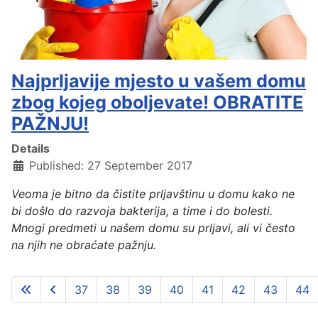
Najprljavije mjesto u vašem domu
zbog kojeg oboljevate! OBRATITE
PAŽNJU!
Details
Published: 27 September 2017
Veoma je bitno da čistite prljavštinu u domu kako ne
bi došlo do razvoja bakterija, a time i do bolesti.
Mnogi predmeti u našem domu su prljavi, ali vi često
na njih ne obraćate pažnju.
37
38
39
40
41
42
43
44