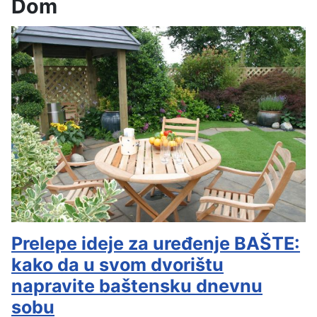
Dom
Prelepe ideje za uređenje BAŠTE:
kako da u svom dvorištu
napravite baštensku dnevnu
sobu