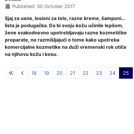
Published: 30 October 2017
Sjaj za usne, losioni za telo, razne kreme, šamponi…
lista je podugačka. Da bi svoju kožu učinile lepšom,
žene svakodnevno upotrebljavaju razne kozmetičke
preparate, ne razmišljajući o tome kako upotreba
komercijalne kozmetike na duži vremenski rok utiče
na njihovu kožu i kosu.
18
19
20
21
22
23
24
25