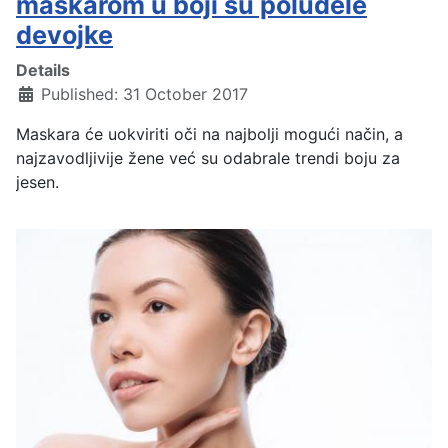
maskarom u boji su poludele
devojke
Details
Published: 31 October 2017
Maskara će uokviriti oči na najbolji mogući način, a
najzavodljivije žene već su odabrale trendi boju za
jesen.