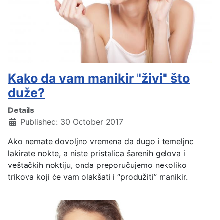
Kako da vam manikir "živi" što
duže?
Details
Published: 30 October 2017
Ako nemate dovoljno vremena da dugo i temeljno
lakirate nokte, a niste pristalica šarenih gelova i
veštačkih noktiju, onda preporučujemo nekoliko
trikova koji će vam olakšati i “produžiti” manikir.