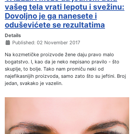
vašeg tela vrati lepotu i svežinu:
Dovoljno je ga nanesete i
oduševićete se rezultatima
Details
Published: 02 November 2017
Na kozmetičke proizvode žene daju pravo malo
bogatstvo. I, kao da je neko nepisano pravilo - što
skuplje, to bolje. Tako nam promiču neki od
najefikasnijih proizvoda, samo zato što su jeftini. Broj
jedan, svakako je vazelin.