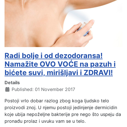
Radi bolje i od dezodoransa!
Namažite OVO VOĆE na pazuh i
bićete suvi, mirišljavi i ZDRAVI!
Details
Published: 01 November 2017
Postoji vrlo dobar razlog zbog koga ljudsko telo
proizvodi znoj. U njemu postoji jedinjenje dermicidin
koje ubija nepoželjne bakterije pre nego što uspeju da
pronađu prolaz i uvuku vam se u telo.