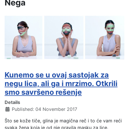
Nega
Kunemo se u ovaj sastojak za
negu lica, ali ga i mrzimo. Otkrili
smo savršeno rešenje
Details
Published: 04 November 2017
Što se kože tiče, glina je magična reč i to će vam reći
svaka žena koja je od nje pravila masku za lice.