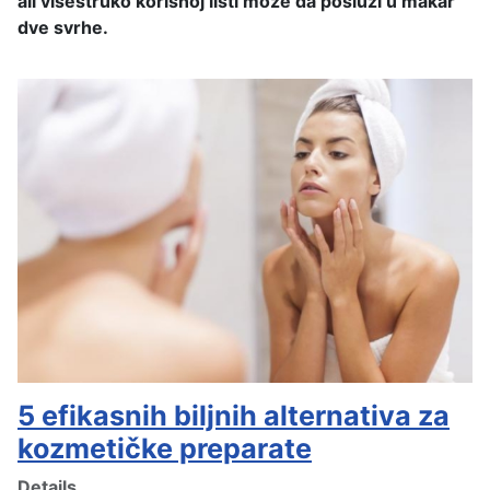
ali višestruko korisnoj listi može da posluži u makar
dve svrhe.
5 efikasnih biljnih alternativa za
kozmetičke preparate
Details