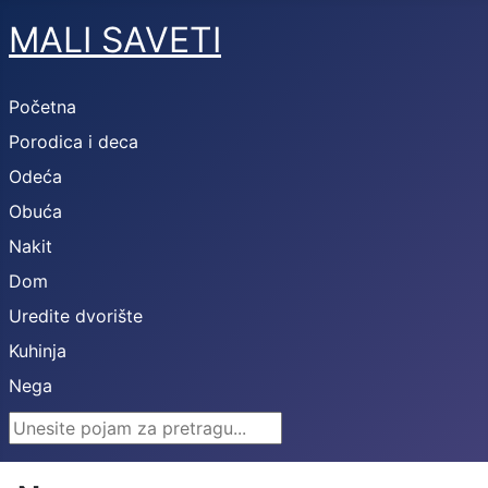
MALI SAVETI
Početna
Porodica i deca
Odeća
Obuća
Nakit
Dom
Uredite dvorište
Kuhinja
Nega
Search ...