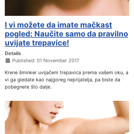
I vi možete da imate mačkast
pogled: Naučite samo da pravilno
uvijate trepavice!
Details
Published: 01 November 2017
Krene šminker uvijačem trepavica prema vašem oku, a
vi ga gledate kao najgoreg neprijatelja, pa biste da
pobegnete što dalje.