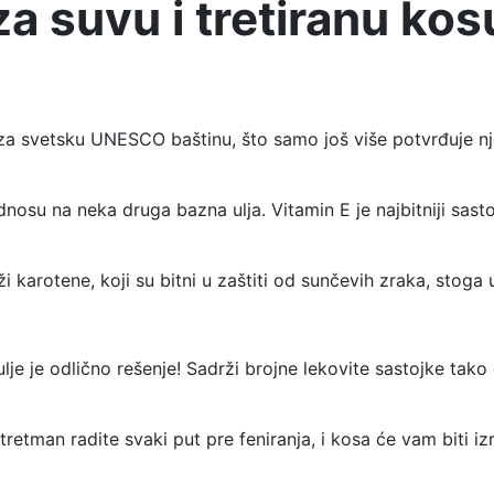
za suvu i tretiranu ko
 za svetsku UNESCO baštinu, što samo još više potvrđuje nj
nosu na neka druga bazna ulja. Vitamin E je najbitniji sasto
i karotene, koji su bitni u zaštiti od sunčevih zraka, stoga
je je odlično rešenje! Sadrži brojne lekovite sastojke tako 
tretman radite svaki put pre feniranja, i kosa će vam biti izr