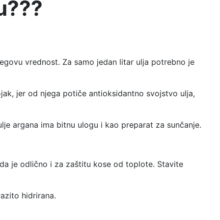
su???
egovu vrednost. Za samo jedan litar ulja potrebno je
jak, jer od njega potiče antioksidantno svojstvo ulja,
 ulje argana ima bitnu ulogu i kao preparat za sunčanje.
da je odlično i za zaštitu kose od toplote. Stavite
azito hidrirana.