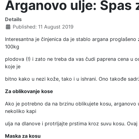
Arganovo ulje: Spas 
Details
Published: 11 August 2019
Interesantna je činjenica da je stablo argana proglašeno
100kg
plodova (!) i zato ne treba da vas čudi paprena cena u od
koje je
bitno kako u nezi kože, tako i u ishrani. Ono takođe sadrž
Za oblikovanje kose
Ako je potrebno da na brzinu oblikujete kosu, arganovo ul
nekoliko kapi
ulja na dlanove i protrljajte prstima kroz suvu kosu. Ovaj 
Maska za kosu