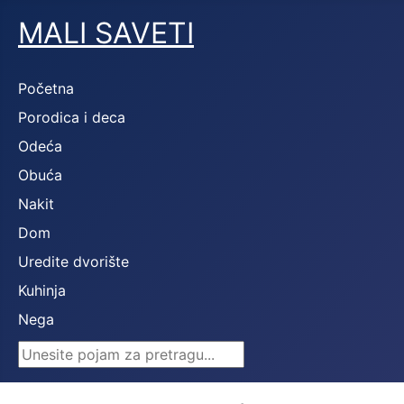
MALI SAVETI
Početna
Porodica i deca
Odeća
Obuća
Nakit
Dom
Uredite dvorište
Kuhinja
Nega
Search ...